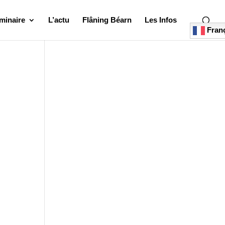
minaire
L’actu
Flâning Béarn
Les Infos
Franç