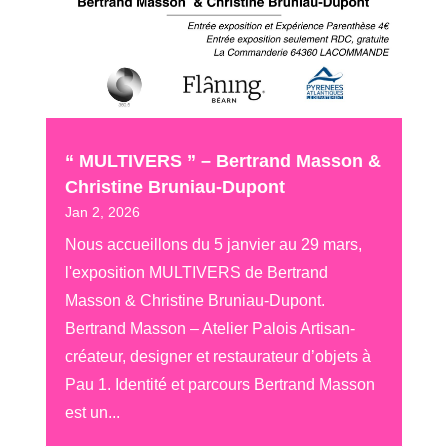
“ MULTIVERS ” – Bertrand Masson &
Christine Bruniau-Dupont
Jan 2, 2026
Nous accueillons du 5 janvier au 29 mars,
l'exposition MULTIVERS de Bertrand
Masson & Christine Bruniau-Dupont.
Bertrand Masson – Atelier Palois Artisan-
créateur, designer et restaurateur d’objets à
Pau 1. Identité et parcours Bertrand Masson
est un...