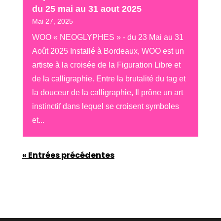
du 25 mai au 31 aout 2025
Mai 27, 2025
WOO « NEOGLYPHES » - du 23 Mai au 31
Août 2025 Installé à Bordeaux, WOO est un
artiste à la croisée de la Figuration Libre et
de la calligraphie. Entre la brutalité du tag et
la douceur de la calligraphie, Il prône un art
instinctif dans lequel se croisent symboles
et...
« Entrées précédentes