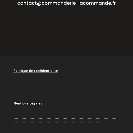
contact@commanderie-lacommande.fr
Politique de confidentialité
.......................................................................................................................
..................................................................................................
Mentions Légales
.......................................................................................................................
....................................................................................................