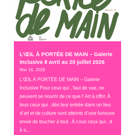
L’ŒIL À PORTÉE DE MAIN – Galerie
Inclusive 8 avril au 20 juillet 2026
Mar 16, 2026
L’ŒIL À PORTÉE DE MAIN – Galerie
Inclusive Pour ceux qui , faut de vue, ne
peuvent se nourrir de ce que l’ Art à offrir. À
tous ceux qui , dès leur entrée dans un lieu
d’art et de culture sont atteints d’une furieuse
envie de toucher à tout . À t ous ceux qui , d
è s...