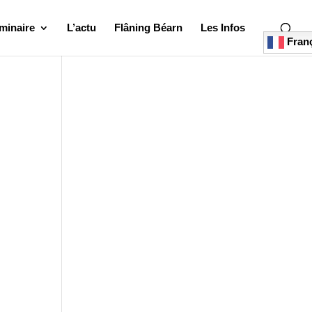
minaire
L’actu
Flâning Béarn
Les Infos
Franç