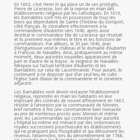
En 1603, c’est Henri IV qui place un de ses protégés,
Pierre de Licerasse, lors de la reprise en main des
établissements religieux par les catholiques. En 1610,
les Barnabites sont mis en possession de tous les
biens qui dépendaient de Sainte-Christine-du-Somport,
côté français. Ils s’installent effectivement à la
commanderie d’Aubertin vers 1640, après avoir
destitué le commandeur Elie de Licerasse qui résistait
et ils prennent eux-mêmes le titre et les fonctions de
commandeurs. Par ailleurs, le 30 juin 1640, Jean
d’Artiguelouve vend le château et le domaine d’Aubertin
à François de Navailles. Ainsi, pratiquement au même
moment, deux autorités nouvelles apparaissent de
part et d’autre de la Bayse : le seigneur de Navailles-
Mirepeix sur l’actuel territoire d’Aubertin et les
Barnabites sur celui de Lacommande. Pour autant, ils
continuent à ne disposer que d’un seul lieu de culte :
l’église Saint-Blaise de la commanderie et le cimetière
adjacent.
Les Barnabites vont devoir restaurer l’établissement
religieux, reprendre en main les habitants en leur
imposant des contrats de nouvel affièvement en 1667,
résister à l’annexion par la communauté de Monein,
bref remettre à flot une commanderie bien menacée
au prix de nombreux procès avec Monein et même
avec les Lacommandais qui contestent leur autorité.
L’hôpital lui-même est menacé par des ordonnances
royales successives pourchassant les établissements
qui ne pratiquent plus l’hospitalité et qui détournent les
revenus. Néanmoins, lors du dénombrement de 1768,
on constate que les Barnabites contrôlent, outre