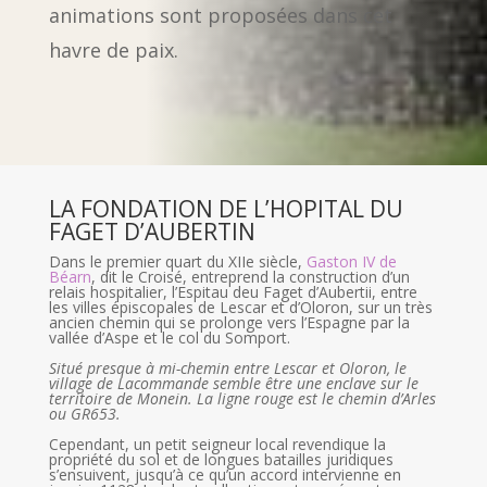
animations sont proposées dans cet
havre de paix.
LA FONDATION DE L’HOPITAL DU
FAGET D’AUBERTIN
Dans le premier quart du XIIe siècle,
Gaston IV de
Béarn
, dit le Croisé, entreprend la construction d’un
relais hospitalier, l’Espitau deu Faget d’Aubertii, entre
les villes épiscopales de Lescar et d’Oloron, sur un très
ancien chemin qui se prolonge vers l’Espagne par la
vallée d’Aspe et le col du Somport.
Situé presque à mi-chemin entre Lescar et Oloron, le
village de Lacommande semble être une enclave sur le
territoire de Monein. La ligne rouge est le chemin d’Arles
ou GR653.
Cependant, un petit seigneur local revendique la
propriété du sol et de longues batailles juridiques
s’ensuivent, jusqu’à ce qu’un accord intervienne en