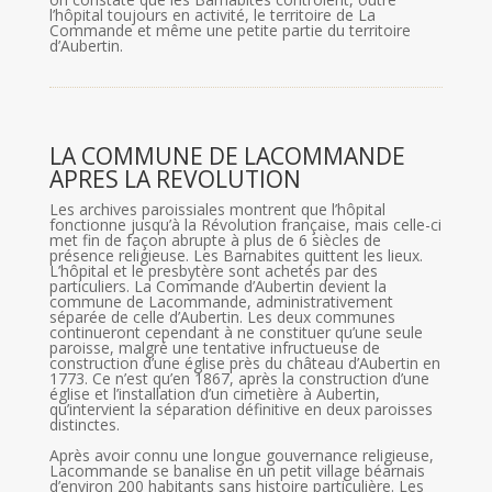
l’hôpital toujours en activité, le territoire de La
Commande et même une petite partie du territoire
d’Aubertin.
LA COMMUNE DE LACOMMANDE
APRES LA REVOLUTION
Les archives paroissiales montrent que l’hôpital
fonctionne jusqu’à la Révolution française, mais celle-ci
met fin de façon abrupte à plus de 6 siècles de
présence religieuse. Les Barnabites quittent les lieux.
L’hôpital et le presbytère sont achetés par des
particuliers. La Commande d’Aubertin devient la
commune de Lacommande, administrativement
séparée de celle d’Aubertin. Les deux communes
continueront cependant à ne constituer qu’une seule
paroisse, malgré une tentative infructueuse de
construction d’une église près du château d’Aubertin en
1773. Ce n’est qu’en 1867, après la construction d’une
église et l’installation d’un cimetière à Aubertin,
qu’intervient la séparation définitive en deux paroisses
distinctes.
Après avoir connu une longue gouvernance religieuse,
Lacommande se banalise en un petit village béarnais
d’environ 200 habitants sans histoire particulière. Les