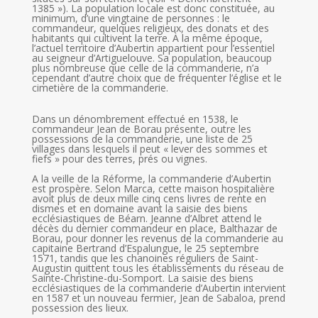
1385 »). La population locale est donc constituée, au
minimum, d’une vingtaine de personnes : le
commandeur, quelques religieux, des donats et des
habitants qui cultivent la terre. À la même époque,
l’actuel territoire d’Aubertin appartient pour l’essentiel
au seigneur d’Artiguelouve. Sa population, beaucoup
plus nombreuse que celle de la commanderie, n’a
cependant d’autre choix que de fréquenter l’église et le
cimetière de la commanderie.
Dans un dénombrement effectué en 1538, le
commandeur Jean de Borau présente, outre les
possessions de la commanderie, une liste de 25
villages dans lesquels il peut « lever des sommes et
fiefs » pour des terres, prés ou vignes.
A la veille de la Réforme, la commanderie d’Aubertin
est prospère. Selon Marca, cette maison hospitalière
avoit plus de deux mille cinq cens livres de rente en
dismes et en domaine avant la saisie des biens
ecclésiastiques de Béarn. Jeanne d’Albret attend le
décès du dernier commandeur en place, Balthazar de
Borau, pour donner les revenus de la commanderie au
capitaine Bertrand d’Espalungue, le 25 septembre
1571, tandis que les chanoines réguliers de Saint-
Augustin quittent tous les établissements du réseau de
Sainte-Christine-du-Somport. La saisie des biens
ecclésiastiques de la commanderie d’Aubertin intervient
en 1587 et un nouveau fermier, Jean de Sabaloa, prend
possession des lieux.