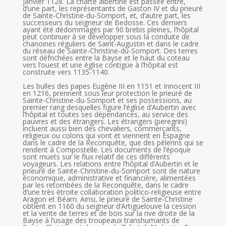
janvier 1128. La charte albertine est passée entre,
d’une part, les représentants de Gaston IV et du prieuré
de Sainte-Christine-du-Somport, et, d’autre part, les
successeurs du seigneur de Bedosse. Ces derniers
ayant été dédommagés par 90 brebis pleines, l’hôpital
peut continuer à se développer sous la conduite de
chanoines réguliers de Saint-Augustin et dans le cadre
du réseau de Sainte-Christine-du-Somport. Des terres
sont défrichées entre la Bayse et le haut du coteau
vers l’ouest et une église contigüe à l’hôpital est
construite vers 1135-1140.
Les bulles des papes Eugène III en 1151 et Innocent III
en 1216, prennent sous leur protection le prieuré de
Sainte-Christine-du-Somport et ses possessions, au
premier rang desquelles figure l’église d’Aubertin avec
l’hôpital et toutes ses dépendances, au service des
pauvres et des étrangers. Les étrangers (peregrini)
incluent aussi bien des chevaliers, commerçants,
religieux ou colons qui vont et viennent en Espagne
dans le cadre de la Reconquête, que des pèlerins qui se
rendent à Compostelle. Les documents de l’époque
sont muets sur le flux relatif de ces différents
voyageurs. Les relations entre l’hôpital d’Aubertin et le
prieuré de Sainte-Christine-du-Somport sont de nature
économique, administrative et financière, alimentées
par les retombées de la Reconquête, dans le cadre
d’une très étroite collaboration politico-religieuse entre
Aragon et Béarn. Ainsi, le prieuré de Sainte-Christine
obtient en 1160 du seigneur d’Artiguelouve la cession
et la vente de terres et de bois sur la rive droite de la
Bayse à l’usage des troupeaux transhumants de