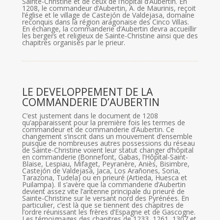
Sainte-Christine et de ceux de l’hôpital d’Aubertin. En
1208, le commandeur d’Aubertin, A. de Maurinis, reçoit
l’église et le village de Castejón de Valdejasa, domaine
reconquis dans la région aragonaise des Cinco Villas.
En échange, la commanderie d’Aubertin devra accueillir
les bergers et religieux de Sainte-Christine ainsi que des
chapitres organisés par le prieur.
LE DEVELOPPEMENT DE LA
COMMANDERIE D’AUBERTIN
C’est justement dans le document de 1208
qu’apparaissent pour la première fois les termes de
commandeur et de commanderie d’Aubertin. Ce
changement s’inscrit dans un mouvement d’ensemble
puisque de nombreuses autres possessions du réseau
de Sainte-Christine voient leur statut changer d’hôpital
en commanderie (Bonnefont, Gabas, l’Hôpital-Saint-
Blaise, Lespiau, Mifaget, Peyranère, Aniès, Bisimbre,
Castejón de Valdejasa, Jaca, Los Arañones, Soria,
Tarazona, Tudela) ou en prieuré (Artieda, Huesca et
Puilampa). Il s’avère que la commanderie d’Aubertin
devient assez vite l’antenne principale du prieuré de
Sainte-Christine sur le versant nord des Pyrénées. En
particulier, c’est là que se tiennent des chapitres de
l’ordre réunissant les frères d’Espagne et de Gascogne.
Les témoignages des chapitres de 1233, 1261, 1307 et