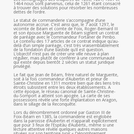
1464 nous sont parvenus, celui de 1261 étant consacré
à trouver des solutions pour résorber les nombreuses
dettes de l’ordre.
Le statut de commanderie s’accompagne d’une
autonomie accrue. C’est ainsi que, le 7 août 1297, le
vicomte de Béarn et comte de Foix, Roger-Bernard III
et son épouse Marguerite de Béarn signent un contrat
de paréage avec le commandeur Fortaner de Pimbo.
Le contenu des 17 articles de ce contrat indique qu’au-
delà d’un simple paréage, c’est très vraisemblablement
de la fondation d’une bastide qu’il est question.
L’objectif n’est pas de créer une ville neuve à plan
régulier, mais plutôt de conférer à une communauté
qui existe depuis bientôt 2 siècles un statut juridique
privilégié.
Le fait que Jean de Béarn, frère naturel de Marguerite,
soit à la fois commandeur d’Aubertin et prieur de
Sainte-Christine en 1311 montre bien que des liens très
étroits subsistent entre les deux établissements. A
cette époque, le réseau canonial de Sainte-Christine-
du-Somport a atteint son apogée. La carte de ses
possessions révèle une forte implantation en Aragon,
dans le sillage de la Reconquête.
Lors du dénombrement ordonné par Gaston III de
Foix-Béarn en 1385, la commanderie est englobée
dans la paroisse d’Aubertin et n’apparaît explicitement
que pour 3 feux de l’Espitàu d’Aubertii., même si une
lecture attentive révèle quelques autres maisons
situées sur son territoire (voir « Dénombrement