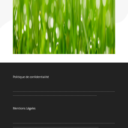
Politique de confidentialité
.......................................................................................................................
..................................................................................................
Mentions Légales
.......................................................................................................................
....................................................................................................