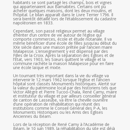
habitants se sont partagé les champs, bois et vignes
qui appartenaient aux Barnabites. Certains ont pu
acheter quelques maisons, dont les deux moulins, et
l’hôpital. Le bilan apparaît dans le Livre Terrier 1796. Il
sera bientôt détaillé lors de l’établissement du cadastre
napoléonien en 1833.
Cependant, son passé religieux permet au village
d’hériter d’un centre de vie autour de l’église qui
comporte commerces, école et étude notariale. Il va
même bénéficier d’une école de filles jusqu’au début du
XXe siècle dans une maison prêtée par l’ancien maire
Malapesse. L’enseignement y est dispensé par des
Filles de la Croix. Après la séparation des Églises et de
l’État, vers 1903, les Sœurs quittent le village et la
commune rachète la maison Malapesse pour en faire
une école laïque et mixte.
Un tournant très important dans la vie du village va
intervenir le 12 mars 1962 lorsque l’église et l’ancien
hôpital sont classés Monuments historiques. Alerté sur
la valeur du patrimoine local par des historiens tels que
Victor Allègre et Pierre Tucoo-Chala, René Camy, maire
et instituteur du village et par ailleurs conseiller général
de canton de Lasseube, va être la cheville ouvrière
d’une opération de réhabilitation qui réunit des
institutions comme le Conseil Général des P-A, les
Monuments Historiques ou les Amis des Églises
Anciennes du Béarn.
Lors de la réception de René Camy à l’Académie de
Béarn, le 10 juin 1989, la réhabilitation du site est déjà