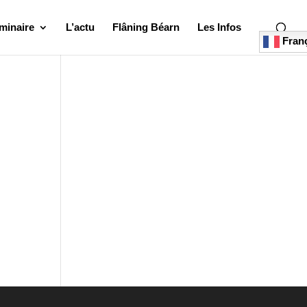
minaire
L’actu
Flâning Béarn
Les Infos
Franç