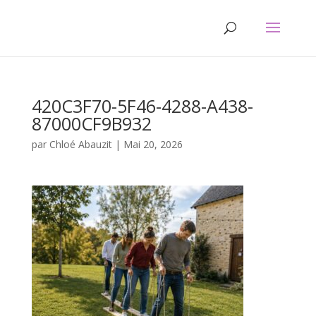
420C3F70-5F46-4288-A438-
87000CF9B932
par
Chloé Abauzit
|
Mai 20, 2026